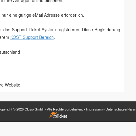
uf Ihre Anfragen online einsehen.
t nur eine gültige eMail Adresse erforderlich.
r das Support Ticket System registrieren. Diese Registrierung
serem
KOST Support Bereich
.
utschland
re Website.
opyright © 2026 Clusio GmbH - Alle Rechte vorbehalten. -
Impressum
-
Datenschutzerkläru